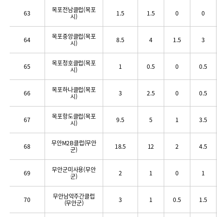
목포전남클럽(목포
63
1.5
1.5
0
0
시)
목포중앙클럽(목포
64
8.5
4
1.5
3
시)
목포청호클럽(목포
65
1
0.5
0
0.5
시)
목포하나클럽(목포
66
3
2.5
0
0.5
시)
목포항도클럽(목포
67
9.5
5
1
3.5
시)
무안M2B클럽(무안
68
18.5
12
2
4.5
군)
무안군미사용(무안
69
2
1
0
1
군)
무안남악주간클럽
70
3
1
0.5
1.5
(무안군)