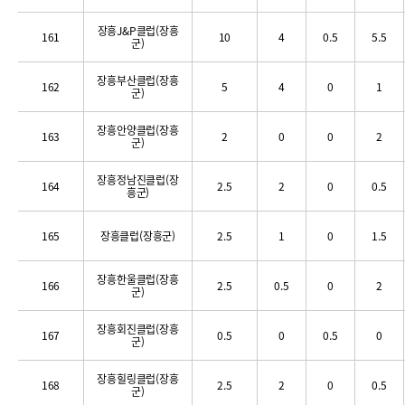
장흥J&P클럽(장흥
161
10
4
0.5
5.5
군)
장흥부산클럽(장흥
162
5
4
0
1
군)
장흥안양클럽(장흥
163
2
0
0
2
군)
장흥정남진클럽(장
164
2.5
2
0
0.5
흥군)
165
장흥클럽(장흥군)
2.5
1
0
1.5
장흥한울클럽(장흥
166
2.5
0.5
0
2
군)
장흥회진클럽(장흥
167
0.5
0
0.5
0
군)
장흥힐링클럽(장흥
168
2.5
2
0
0.5
군)