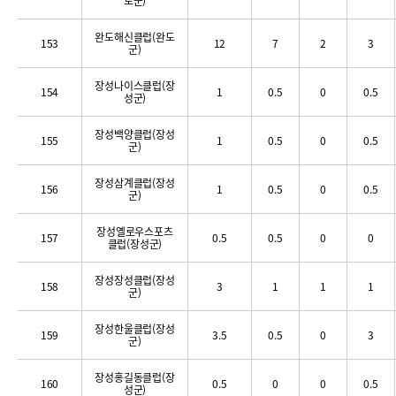
도군)
완도해신클럽(완도
153
12
7
2
3
군)
장성나이스클럽(장
154
1
0.5
0
0.5
성군)
장성백양클럽(장성
155
1
0.5
0
0.5
군)
장성삼계클럽(장성
156
1
0.5
0
0.5
군)
장성옐로우스포츠
157
0.5
0.5
0
0
클럽(장성군)
장성장성클럽(장성
158
3
1
1
1
군)
장성한울클럽(장성
159
3.5
0.5
0
3
군)
장성홍길동클럽(장
160
0.5
0
0
0.5
성군)