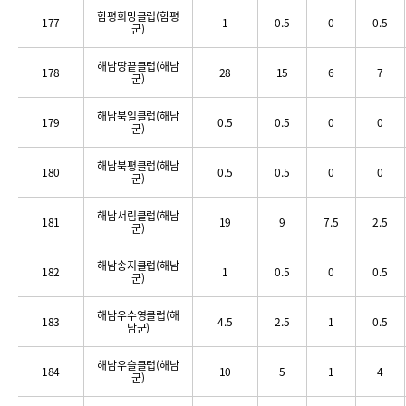
함평희망클럽(함평
177
1
0.5
0
0.5
군)
해남땅끝클럽(해남
178
28
15
6
7
군)
해남북일클럽(해남
179
0.5
0.5
0
0
군)
해남북평클럽(해남
180
0.5
0.5
0
0
군)
해남서림클럽(해남
181
19
9
7.5
2.5
군)
해남송지클럽(해남
182
1
0.5
0
0.5
군)
해남우수영클럽(해
183
4.5
2.5
1
0.5
남군)
해남우슬클럽(해남
184
10
5
1
4
군)