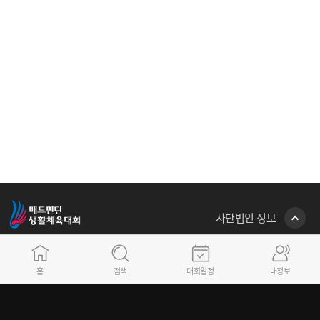
사단법인 정보
(사단) 대한배드민턴협회
서울시 송파구 올림픽로 448, 올림픽회관 본관 301호 (우:05540)
홈
검색
대회일정
내정보
E-mail : bka@bka.kr
02)421-2723~4 생활체육/리그사업팀 (승강제리그, 유청소년리그)
동호인 선수 등록 및 대회참가와 관련 문의는 소속 시도배드민턴협회로 연락바랍니다.