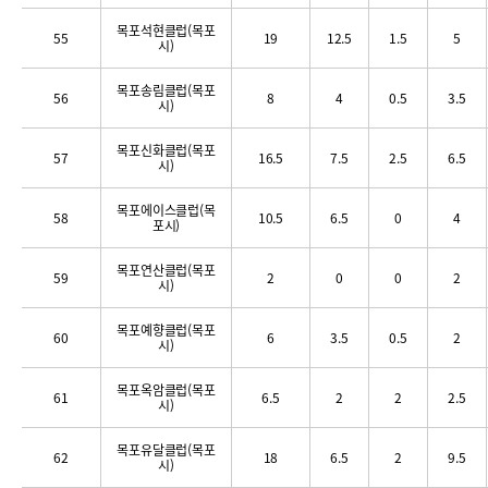
목포석현클럽(목포
55
19
12.5
1.5
5
시)
목포송림클럽(목포
56
8
4
0.5
3.5
시)
목포신화클럽(목포
57
16.5
7.5
2.5
6.5
시)
목포에이스클럽(목
58
10.5
6.5
0
4
포시)
목포연산클럽(목포
59
2
0
0
2
시)
목포예향클럽(목포
60
6
3.5
0.5
2
시)
목포옥암클럽(목포
61
6.5
2
2
2.5
시)
목포유달클럽(목포
62
18
6.5
2
9.5
시)