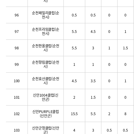
시)
순천패밀리클럽(순
96
0.5
0.5
0
0
천시)
순천프라임클럽(순
97
5.5
4.5
0
1
천시)
순천한올클럽(순천
98
5.5
3
1
1.5
시)
순천향림클럽(순천
99
1
1
0
0
시)
순천효산클럽(순천
100
4.5
3.5
0
1
시)
신안1004클럽(신
101
2
1.5
0
0
안군)
신안PURPLE클럽
102
15.5
5.5
2
8
(신안군)
신안군청클럽(신안
103
4
3
0.5
0.5
군)