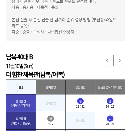
승패가 같을 경우 다음 기준으로 순위를 결정합니다.
다승 - 승자승 - 다득점 - 득실
본선 진출 후 본선 진출 한 팀끼리 순위 결정 방법 (부전승/와일드
카드 종목)
다승 - 승률 - 득실차 - 나이합산 연장자
남복 40대 B
11월10일(Sun)
더 힘찬 체육관(남복/여복)
팀명
범어클럽
황산클럽
물금클럽&스카이클럽
범어클럽
승
승
범어클럽
( 이재문 / 김운태 )
19 : 21
16 : 21
황산클럽
패
승
황산클럽
( 여선호 / 김일우 )
19 : 21
20 : 21