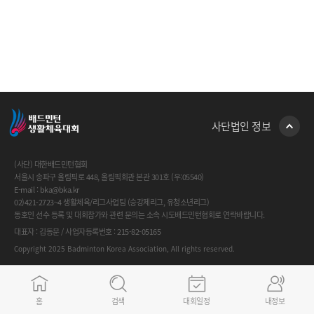
사단법인 정보
(사단) 대한배드민턴협회
서울시 송파구 올림픽로 448, 올림픽회관 본관 301호 (우:05540)
E-mail : bka@bka.kr
02)421-2723~4 생활체육/리그사업팀 (승강제리그, 유청소년리그)
동호인 선수 등록 및 대회참가와 관련 문의는 소속 시도배드민턴협회로 연락바랍니다.
대표자 : 김동문 / 사업자등록번호 : 215-82-05165
Copyright 2025 Badminton Korea Association, All rights reserved.
FAMILY SITE
GO
홈
검색
대회일정
내정보