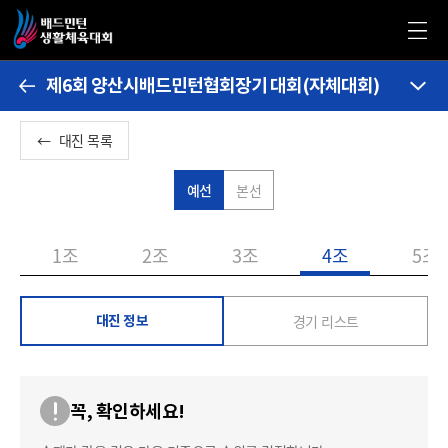
제6회 양산시배드민턴협회장기 대회(자체대회)
←
대진 목록
예선
본선
1조
2조
3조
4조
5조
경기 리스트
대진 정보
꼭, 확인하세요!