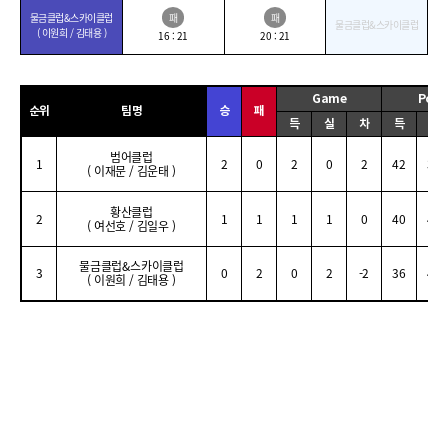
물금클럽&스카이클럽
패
패
물금클럽&스카이클럽
( 이원희 / 김태용 )
16 : 21
20 : 21
Game
Poin
순위
팀명
승
패
득
실
차
득
실
범어클럽
1
2
0
2
0
2
42
35
( 이재문 / 김운태 )
황산클럽
2
1
1
1
1
0
40
41
( 여선호 / 김일우 )
물금클럽&스카이클럽
3
0
2
0
2
-2
36
42
( 이원희 / 김태용 )