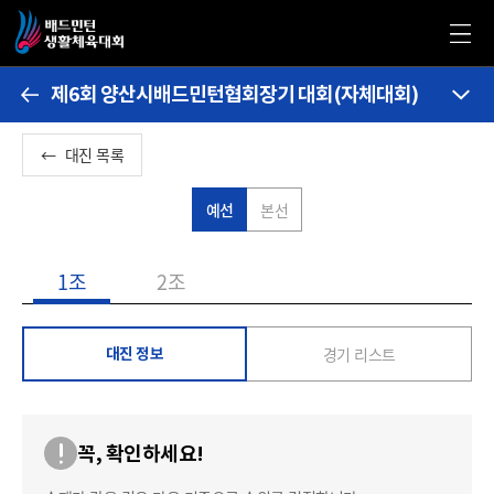
제6회 양산시배드민턴협회장기 대회(자체대회)
←
대진 목록
예선
본선
1조
2조
경기 리스트
대진 정보
꼭, 확인하세요!