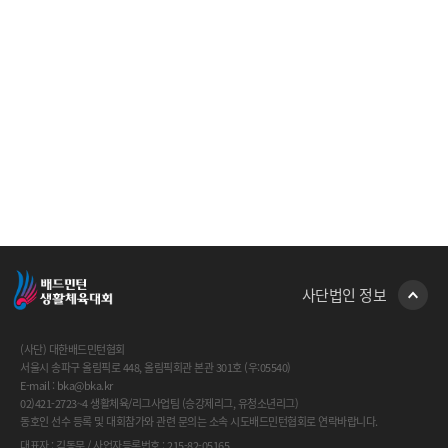
사단법인 정보
(사단) 대한배드민턴협회
서울시 송파구 올림픽로 448, 올림픽회관 본관 301호 (우:05540)
E-mail : bka@bka.kr
02)421-2723~4 생활체육/리그사업팀 (승강제리그, 유청소년리그)
동호인 선수 등록 및 대회참가와 관련 문의는 소속 시도배드민턴협회로 연락바랍니다.
대표자 : 김동문 / 사업자등록번호 : 215-82-05165