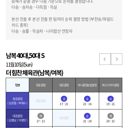
승패가 같을 경우 다음 기준으로 순위를 결정합니다.
다승 - 승자승 - 다득점 - 득실
본선 진출 후 본선 진출 한 팀끼리 순위 결정 방법 (부전승/와일드
카드 종목)
다승 - 승률 - 득실차 - 나이합산 연장자
남복 40대,50대 S
11월10일(Sun)
더 힘찬 체육관(남복/여복)
팀명
청운클럽
대운클럽
하나클럽&탑클럽
에스디아이클럽
청운클럽
승
승
승
청운클럽
( 김은철 / 박재수 )
17 : 21
21 : 16
19 : 21
대운클럽
패
승
패
대운클럽
( 김병남 / 이영민 )
17 : 21
21 : 18
20 : 21