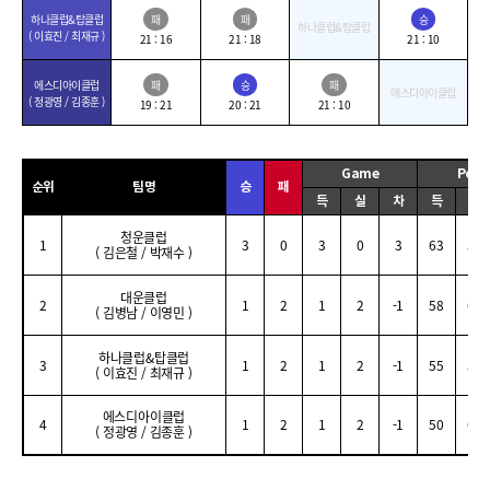
하나클럽&탑클럽
패
패
승
하나클럽&탑클럽
( 이효진 / 최재규 )
21 : 16
21 : 18
21 : 10
에스디아이클럽
패
승
패
에스디아이클럽
( 정광영 / 김종훈 )
19 : 21
20 : 21
21 : 10
Game
Poin
순위
팀명
승
패
득
실
차
득
실
청운클럽
1
3
0
3
0
3
63
52
( 김은철 / 박재수 )
대운클럽
2
1
2
1
2
-1
58
60
( 김병남 / 이영민 )
하나클럽&탑클럽
3
1
2
1
2
-1
55
52
( 이효진 / 최재규 )
에스디아이클럽
4
1
2
1
2
-1
50
62
( 정광영 / 김종훈 )