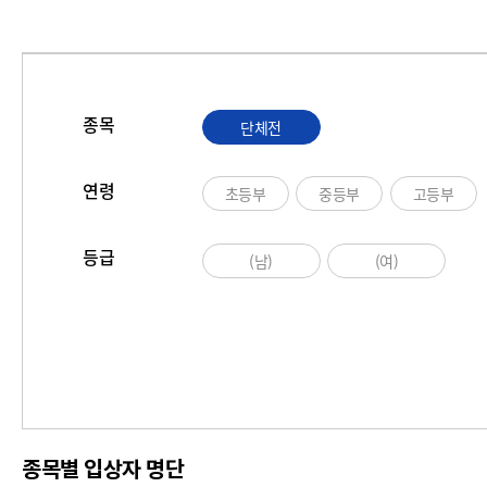
종목
단체전
연령
초등부
중등부
고등부
등급
(남)
(여)
종목별 입상자 명단