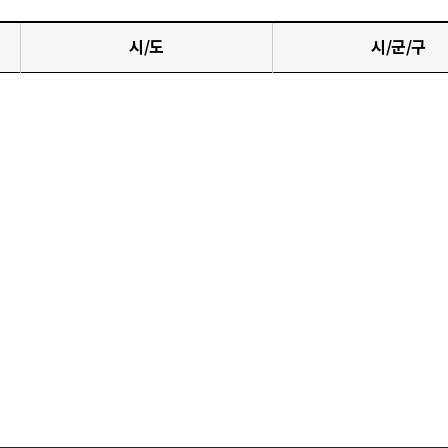
시/도
시/군/구