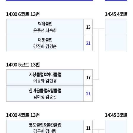
14:00 6코트 13번
14:45 4코트 
덕계클럽
13
윤종선 최숙희
대운클럽
한
21
강진희 김경순
14:00 5코트 13번
서창클럽&하나클럽
17
이윤화 김민경
한마음클럽&탑클럽
21
김미정 김종선
14:00 4코트 13번
14:45 3코트 
통도클럽&볼칸클럽
11
김두희 김미량