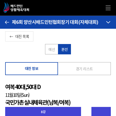
제6회 양산시배드민턴협회장기 대회(자체대회)
←
대진 목록
예선
본선
경기 리스트
대진 정보
여복 40대,50대 D
11월10일(Sun)
국민가촌 실내체육관(남복/여복)
8강