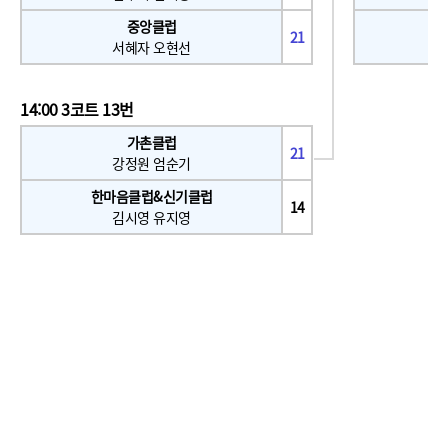
중앙클럽
21
서혜자 오현선
14:00 3코트 13번
가촌클럽
21
강정원 엄순기
한마음클럽&신기클럽
14
김시영 유지영