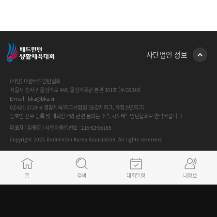
사단법인 정보
(사단) 대한배드민턴협회
서울시 송파구 올림픽로 448, 올림픽회관 본관 301호 (우:05540)
E-mail : bka@bka.kr
02)421-2723~4 생활체육/리그사업팀 (승강제리그, 유청소년리그)
동호인 선수 등록 및 대회참가와 관련 문의는 소속 시도배드민턴협회로 연락바랍니다.
대표자 : 김동문 / 사업자등록번호 : 215-82-05165
Copyright 2025 Badminton Korea Association, All rights reserved.
FAMILY SITE
GO
홈
검색
대회일정
내정보
이용약관
개인정보취급방침
시스템 관련 카카오톡 문의