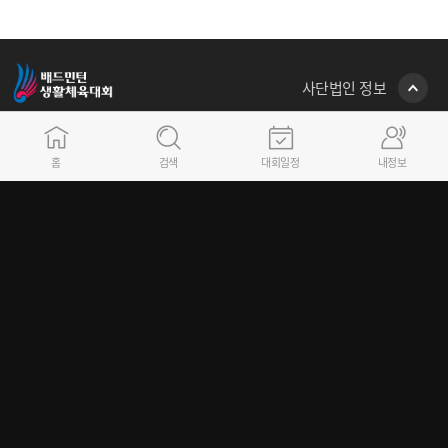
사단법인 정보
(사단) 대한배드민턴협회
서울시 송파구 올림픽로 448, 올림픽회관 본관 301호 (우:05540)
홈
검색
대회일정
내정보
E-mail : bka@bka.kr
02)421-2723~4 생활체육/리그사업팀 (승강제리그, 유청소년리그)
동호인 선수 등록 및 대회참가와 관련 문의는 소속 시도배드민턴협회로 연락바랍니다.
대표자 : 김동문 / 사업자등록번호 : 215-82-05165
Copyright 2025 Badminton Korea Association, All rights reserved.
FAMILY SITE
GO
이용약관
개인정보취급방침
시스템 관련 카카오톡 문의