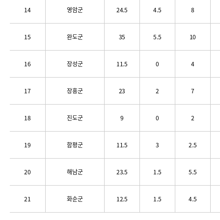
14
영암군
24.5
4.5
8
15
완도군
35
5.5
10
16
장성군
11.5
0
4
17
장흥군
23
2
7
18
진도군
9
0
2
19
함평군
11.5
3
2.5
20
해남군
23.5
1.5
5.5
21
화순군
12.5
1.5
4.5