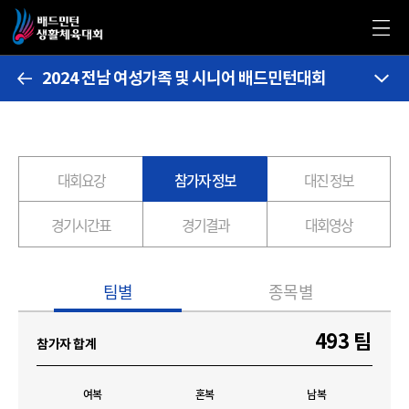
2024 전남 여성가족 및 시니어 배드민턴대회
대회요강
참가자 정보
대진 정보
경기시간표
경기결과
대회영상
팀별
종목별
493 팀
참가자 합계
여복
혼복
남복