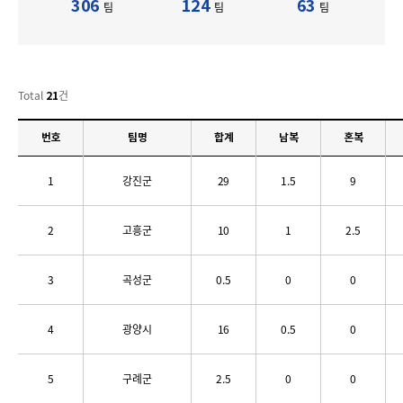
306
124
63
팀
팀
팀
Total
건
21
번호
팀명
합계
남복
혼복
1
강진군
29
1.5
9
2
고흥군
10
1
2.5
3
곡성군
0.5
0
0
4
광양시
16
0.5
0
5
구례군
2.5
0
0