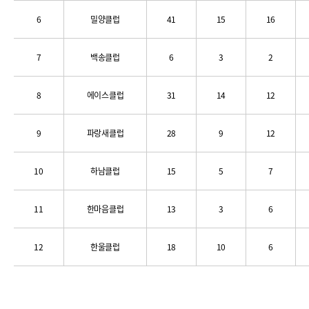
6
밀양클럽
41
15
16
7
백송클럽
6
3
2
8
에이스클럽
31
14
12
9
파랑새클럽
28
9
12
10
하남클럽
15
5
7
11
한마음클럽
13
3
6
12
한울클럽
18
10
6