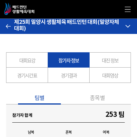
제25회 밀양시 생활체육 배드민턴 대회(밀양자체
대회)
대회요강
참가자 정보
대진 정보
경기시간표
경기결과
대회영상
팀별
종목별
253 팀
참가자 합계
남복
혼복
여복