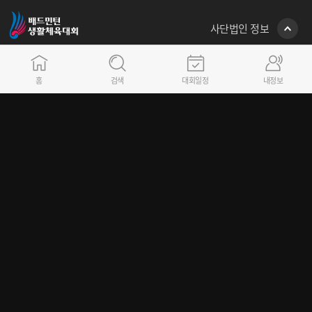
사단법인 정보
(사단) 대한배드민턴협회
서울시 송파구 올림픽로 448, 올림픽회관 본관 301호 (우:05540)
홈
검색
대회일정
내정보
E-mail : bka@bka.kr
02)421-2723~4 생활체육/리그사업팀 (승강제리그, 유청소년리그)
동호인 선수 등록 및 대회참가와 관련 문의는 소속 시도배드민턴협회로 연락바랍니다.
대표자 : 김동문 / 사업자등록번호 : 215-82-05165
Copyright 2025 Badminton Korea Association, All rights reserved.
FAMILY SITE
GO
이용약관
개인정보취급방침
시스템 관련 카카오톡 문의