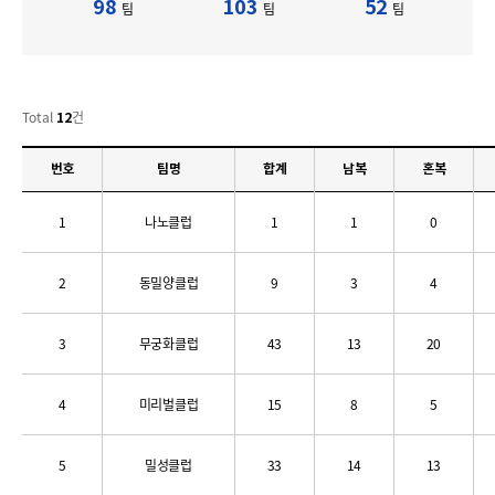
98
103
52
팀
팀
팀
Total
건
12
번호
팀명
합계
남복
혼복
1
나노클럽
1
1
0
2
동밀양클럽
9
3
4
3
무궁화클럽
43
13
20
4
미리벌클럽
15
8
5
5
밀성클럽
33
14
13